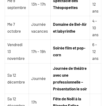
Me 9
Spectacle des
13h – 17h
12
septembre
Théopopettes
ans
4 –
Me 7
Journée
Domaine de Bel-Air
10
octobre
vacances
et labyrinthe
ans
Vendredi
6 –
Soirée film et pop-
13
17h – 19h
12
corn
novembre
ans
Journée de théâtre
Sa 12
avec une
Journée
décembre
professionnelle –
Présentation le soir
Sa 12
Fête de Noël à la
17h
décembre
Blanche Eglise