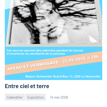
Entre ciel et terre
Calendrier
Exposition
14 mai 2026
Julien
Aucun
Neukomm
commentaire