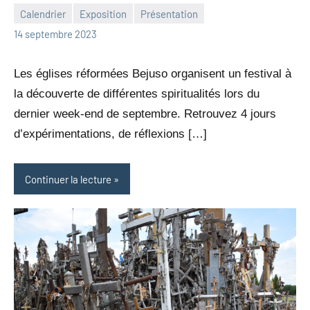
Calendrier
Exposition
Présentation
Julien
Aucun
14 septembre 2023
Neukomm
commentaire
Les églises réformées Bejuso organisent un festival à
la découverte de différentes spiritualités lors du
dernier week-end de septembre. Retrouvez 4 jours
d’expérimentations, de réflexions […]
Continuer la lecture