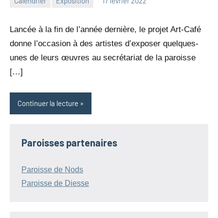
Calendrier
Exposition
17 février 2022
jean-
Aucun
marc
commentaire
Lancée à la fin de l’année dernière, le projet Art-Café
leresche
donne l’occasion à des artistes d’exposer quelques-
unes de leurs œuvres au secrétariat de la paroisse
[…]
Continuer la lecture
Paroisses partenaires
Paroisse de Nods
Paroisse de Diesse