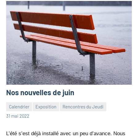
Nos nouvelles de juin
Calendrier
Exposition
Rencontres du Jeudi
jean-
Aucun
31 mai 2022
marc
commentaire
leresche
L’été s’est déjà installé avec un peu d’avance. Nous