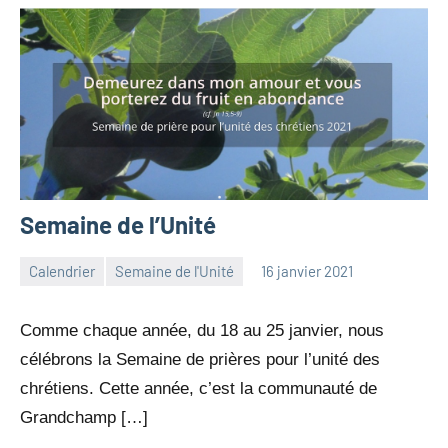
Semaine de l’Unité
Calendrier
Semaine de l'Unité
16 janvier 2021
jean-
3
marc
commentaires
Comme chaque année, du 18 au 25 janvier, nous
leresche
célébrons la Semaine de prières pour l’unité des
chrétiens. Cette année, c’est la communauté de
Grandchamp […]