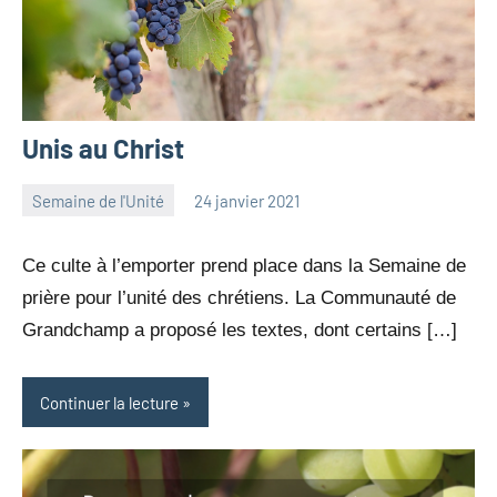
Unis au Christ
Semaine de l'Unité
24 janvier 2021
jean-
1
marc
commentaire
Ce culte à l’emporter prend place dans la Semaine de
leresche
prière pour l’unité des chrétiens. La Communauté de
Grandchamp a proposé les textes, dont certains […]
Continuer la lecture