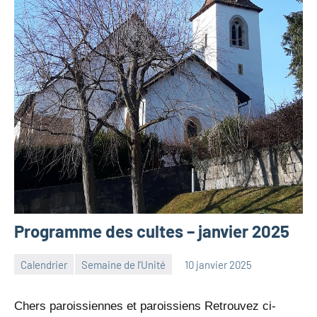
Programme des cultes – janvier 2025
Calendrier
Semaine de l'Unité
10 janvier 2025
Julien
Aucun
Neukomm
commentaire
Chers paroissiennes et paroissiens Retrouvez ci-