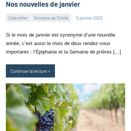
Nos nouvelles de janvier
Calendrier
Semaine de l'Unité
6 janvier 2022
jean-
Aucun
marc
commentaire
Si le mois de janvier est synonyme d’une nouvelle
leresche
année, c’est aussi le mois de deux rendez-vous
importants : l’Épiphanie et la Semaine de prières […]
Continuer la lecture