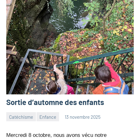
Sortie d’automne des enfants
Catéchisme
Enfance
13 novembre 2025
Julien
Aucun
Neukomm
commentaire
Mercredi 8 octobre, nous avons vécu notre