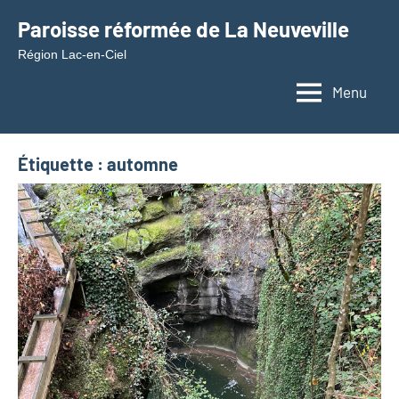
Aller
Paroisse réformée de La Neuveville
au
Région Lac-en-Ciel
contenu
Menu
Étiquette :
automne