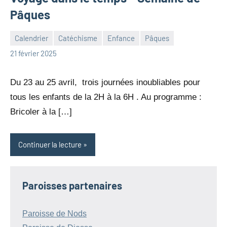
Pâques
Calendrier
Catéchisme
Enfance
Pâques
Julien
Aucun
21 février 2025
Neukomm
commentaire
Du 23 au 25 avril, trois journées inoubliables pour
tous les enfants de la 2H à la 6H . Au programme :
Bricoler à la […]
Continuer la lecture
Paroisses partenaires
Paroisse de Nods