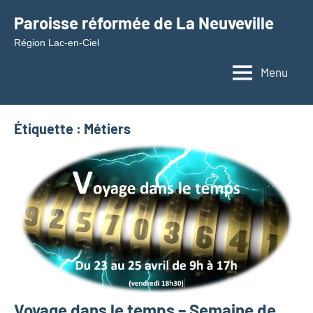
Aller
Paroisse réformée de La Neuveville
au
Région Lac-en-Ciel
contenu
Menu
Étiquette :
Métiers
Voyage dans le temps – Semaine de