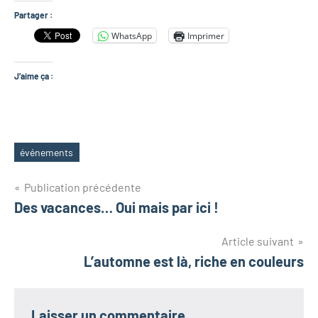
Partager :
WhatsApp
Imprimer
J’aime ça :
événements
Étiquettes
Navigation
Publication précédente
Des vacances… Oui mais par ici !
de
Article suivant
l’article
L’automne est là, riche en couleurs
Laisser un commentaire