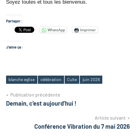
Soyez toutes et tous les bienvenus.
Partager :
WhatsApp
Imprimer
J’aime ça :
blanche eglise
célébration
Culte
juin 2026
Étiquettes
Navigation
Publication précédente
Demain, c’est aujourd’hui !
de
Article suivant
l’article
Conférence Vibration du 7 mai 2026