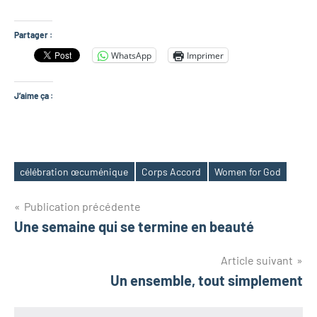
Partager :
WhatsApp
Imprimer
J’aime ça :
célébration œcuménique
Corps Accord
Women for God
Étiquettes
Navigation
Publication précédente
Une semaine qui se termine en beauté
de
Article suivant
l’article
Un ensemble, tout simplement