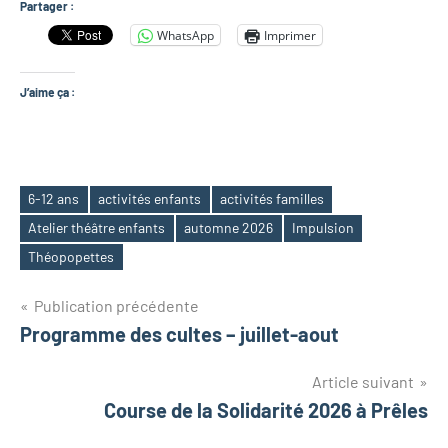
Partager :
WhatsApp
Imprimer
J’aime ça :
6-12 ans
activités enfants
activités familles
Atelier théâtre enfants
automne 2026
Impulsion
Étiquettes
Théopopettes
Navigation
Publication précédente
Programme des cultes – juillet-aout
de
Article suivant
l’article
Course de la Solidarité 2026 à Prêles