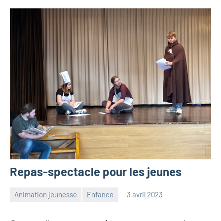
Repas-spectacle pour les jeunes
Animation jeunesse
Enfance
3 avril 2023
Julien
Aucun
Neukomm
commentaire