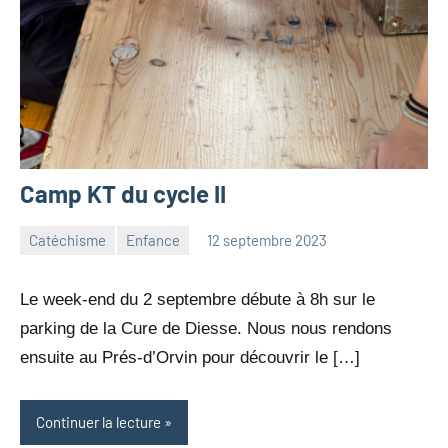
Camp KT du cycle II
Catéchisme
Enfance
12 septembre 2023
Julien
Aucun
Neukomm
commentaire
Le week-end du 2 septembre débute à 8h sur le
parking de la Cure de Diesse. Nous nous rendons
ensuite au Prés-d’Orvin pour découvrir le […]
Continuer la lecture