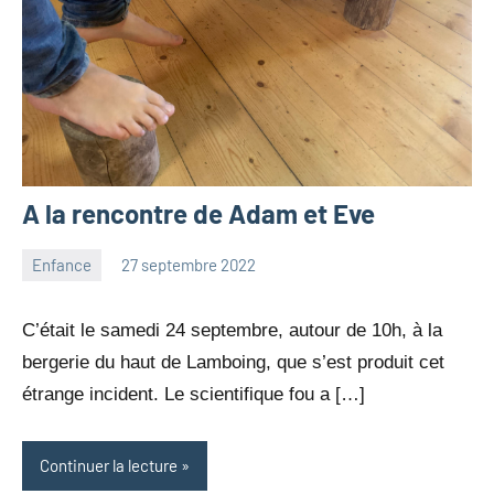
A la rencontre de Adam et Eve
Enfance
27 septembre 2022
Julien
Aucun
Neukomm
commentaire
C’était le samedi 24 septembre, autour de 10h, à la
bergerie du haut de Lamboing, que s’est produit cet
étrange incident. Le scientifique fou a […]
Continuer la lecture