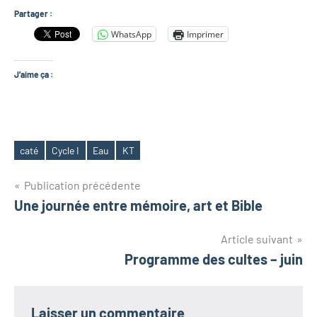
Partager :
WhatsApp
Imprimer
J’aime ça :
caté
Cycle I
Eau
KT
Étiquettes
Navigation
Publication précédente
Une journée entre mémoire, art et Bible
de
Article suivant
l’article
Programme des cultes – juin
Laisser un commentaire