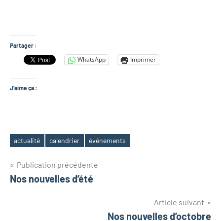
Partager :
WhatsApp
Imprimer
J’aime ça :
actualité
calendrier
événements
Étiquettes
Navigation
Publication précédente
Nos nouvelles d’été
de
Article suivant
l’article
Nos nouvelles d’octobre