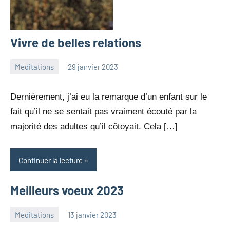
Vivre de belles relations
Méditations
29 janvier 2023
Julien
Aucun
Neukomm
commentaire
Dernièrement, j’ai eu la remarque d’un enfant sur le
fait qu’il ne se sentait pas vraiment écouté par la
majorité des adultes qu’il côtoyait. Cela […]
Continuer la lecture
Meilleurs voeux 2023
Méditations
13 janvier 2023
John
Aucun