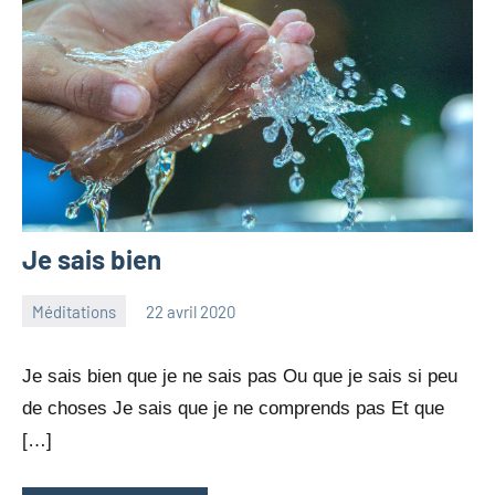
Je sais bien
Méditations
22 avril 2020
jean-
Aucun
marc
commentaire
Je sais bien que je ne sais pas Ou que je sais si peu
leresche
de choses Je sais que je ne comprends pas Et que
[…]