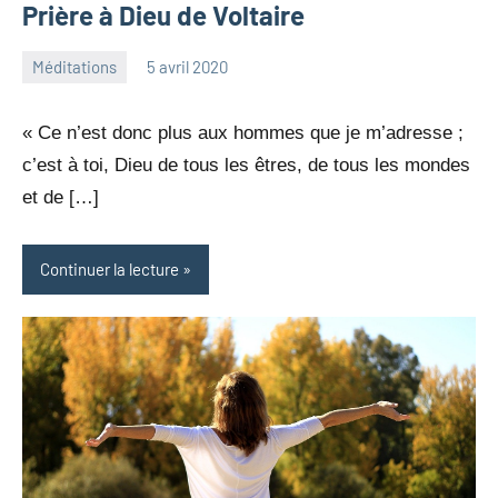
Prière à Dieu de Voltaire
Méditations
5 avril 2020
jean-
Aucun
marc
commentaire
« Ce n’est donc plus aux hommes que je m’adresse ;
leresche
c’est à toi, Dieu de tous les êtres, de tous les mondes
et de […]
Continuer la lecture