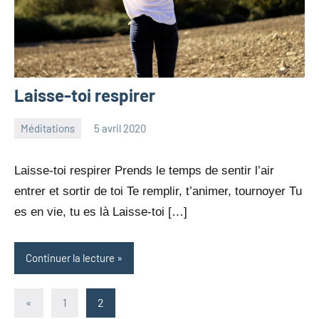
Laisse-toi respirer
Méditations
5 avril 2020
jean-
Aucun
marc
commentaire
Laisse-toi respirer Prends le temps de sentir l’air
leresche
entrer et sortir de toi Te remplir, t’animer, tournoyer Tu
es en vie, tu es là Laisse-toi […]
Continuer la lecture
Pagination
Publications
«
1
2