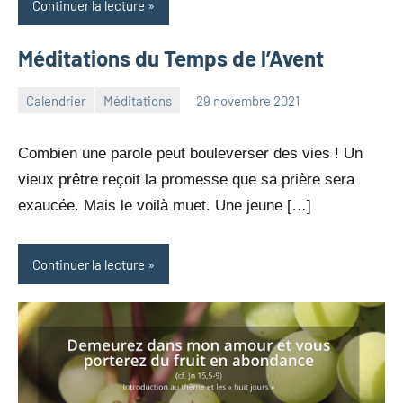
Continuer la lecture
Méditations du Temps de l’Avent
Calendrier
Méditations
29 novembre 2021
jean-
Aucun
marc
commentaire
Combien une parole peut bouleverser des vies ! Un
leresche
vieux prêtre reçoit la promesse que sa prière sera
exaucée. Mais le voilà muet. Une jeune […]
Continuer la lecture